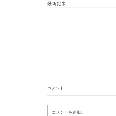
最新記事
話題のシャンプー「Eスタン
コメント
ダード」導入しました♪
この度、全店舗で「Eスタンダー
コメントを追加…
ド」商品を導入しました。 95％